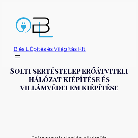
Ugrás
a
tartalomhoz
B és L Építés és Világítás Kft
Solti sertéstelep erőátviteli
hálózat kiépítése és
villámvédelem kiépítése