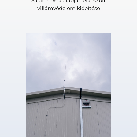
Saját tervek alapján elkészült
villámvédelem kiépítése